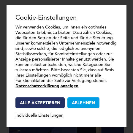
Auftraggeber
Kellner & Kunz AG, ARGE Kellner & Kunz
Cookie-Einstellungen
Verbaute Produkte
Wir verwenden Cookies, um Ihnen ein optimales
Köcherhälse, Stahlbetonstützen, Stahlbetonträger, T-
Webseiten-Erlebnis zu bieten. Dazu zählen Cookies,
die für den Betrieb der Seite und für die Steuerung
Binder, TT-Elemente, Sonderelemente, VSE
unserer kommerziellen Unternehmensziele notwendig
Vorgespannte Elementdecke, HWE
sind, sowie solche, die lediglich zu anonymen
Statistikzwecken, für Komforteinstellungen oder zur
Hohlwandelemente, ED Elementdecke
Anzeige personalisierter Inhalte genutzt werden. Sie
Reine OBERNDORFER Montagezeit
können selbst entscheiden, welche Kategorien Sie
zulassen möchten. Bitte beachten Sie, dass auf Basis
16 Wochen
Ihrer Einstellungen womöglich nicht mehr alle
Funktionalitäten der Seite zur Verfügung stehen.
Datenschutzerklärung anzeigen
ALLE AKZEPTIEREN
ABLEHNEN
Individuelle Einstellungen