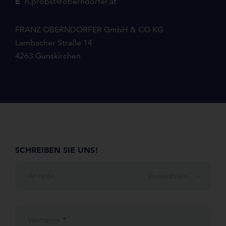
E
n.probst@oberndorfer.at
FRANZ OBERNDORFER GmbH & CO KG
Lambacher Straße 14
4263 Gunskirchen
SCHREIBEN SIE UNS!
Anrede
Auswählen
Vorname
*