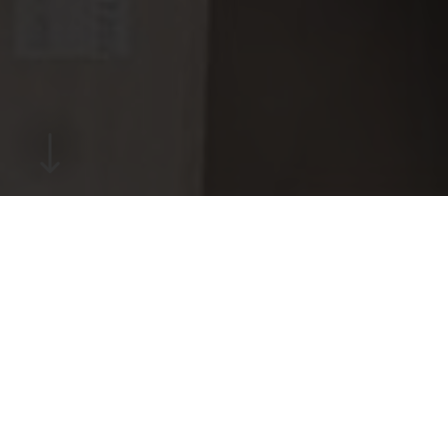
DIE EINFACHSTE LÖSUNG IST MEIST AUCH DIE
BESSERE.
Die einfachen Konstruktionsprinzipien des
modernen Betonfertigteilbaus
unterstreichen diese Philosophie. Die
schnellsten Bauzeiten werden generell mit