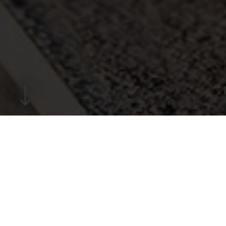
OBERNDORFER BIETET EIN UMFASSENDES
ANGEBOT PERFEKT AUFEINANDER
ABGESTIMMTER DECKENSYSTEME.
Mit der VSD®-Spannbeton-Hohldiele –
dem schnellsten Deckensystem