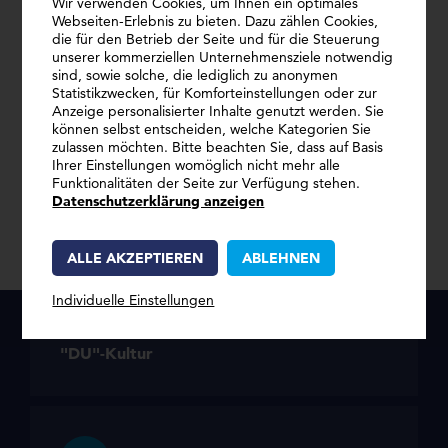
Wir verwenden Cookies, um Ihnen ein optimales
Unseren Mitarbeitern gegenüber
Webseiten-Erlebnis zu bieten. Dazu zählen Cookies,
die für den Betrieb der Seite und für die Steuerung
empfinden wir die größte Wertschätzung,
unserer kommerziellen Unternehmensziele notwendig
die man eigentlich durch nichts aufwiegen
sind, sowie solche, die lediglich zu anonymen
Statistikzwecken, für Komforteinstellungen oder zur
kann. Deshalb bieten wir allen Kollegen
Anzeige personalisierter Inhalte genutzt werden. Sie
können selbst entscheiden, welche Kategorien Sie
bei OBERNDORFER eine Reihe an
zulassen möchten. Bitte beachten Sie, dass auf Basis
Benefits.
Ihrer Einstellungen womöglich nicht mehr alle
Funktionalitäten der Seite zur Verfügung stehen.
Datenschutzerklärung anzeigen
ALLE AKZEPTIEREN
ABLEHNEN
Individuelle Einstellungen
"DU"-Kultur