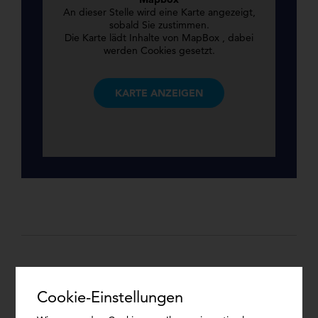
An dieser Stelle wird eine Karte angezeigt,
sobald Sie zustimmen.
Die Karte lädt Inhalte von MapBox , dabei
werden Cookies gesetzt.
KARTE ANZEIGEN
Cookie-Einstellungen
BENEFITS